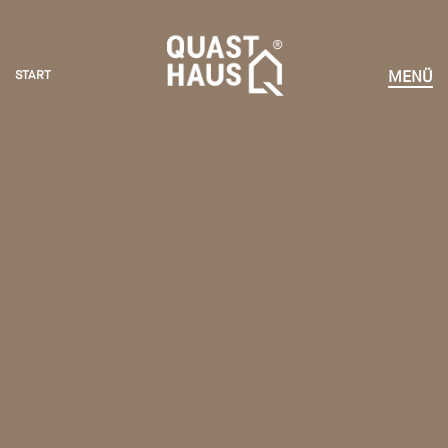
START
MENÜ
START
HÄUSER ERLEBEN
KOMPETENZEN
VORTEILE
NEWS
UNTERNEHMEN