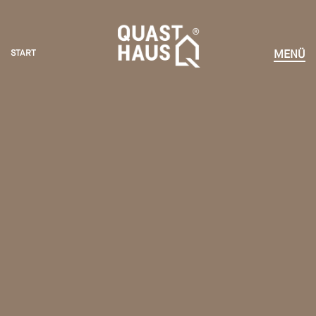
START
MENÜ
START
HÄUSER ERLEBEN
KOMPETENZEN
VORTEILE
NEWS
UNTERNEHMEN