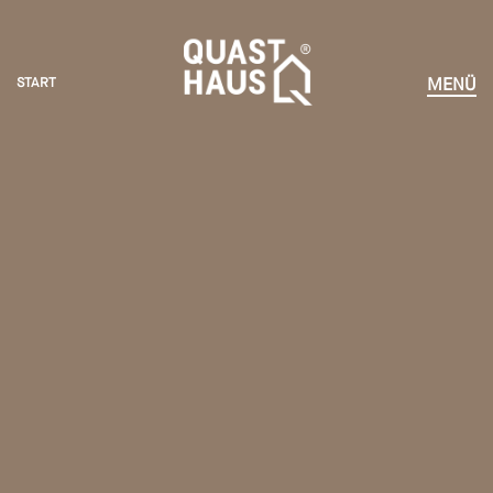
START
MENÜ
START
HÄUSER ERLEBEN
KOMPETENZEN
VORTEILE
NEWS
UNTERNEHMEN