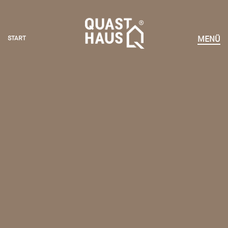
START
MENÜ
START
HÄUSER ERLEBEN
KOMPETENZEN
VORTEILE
NEWS
UNTERNEHMEN