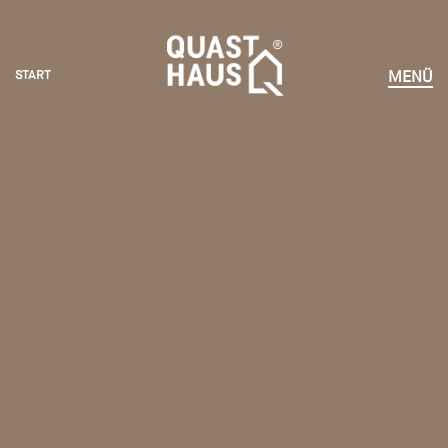
START
MENÜ
START
HÄUSER ERLEBEN
KOMPETENZEN
VORTEILE
NEWS
UNTERNEHMEN