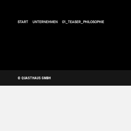
START
UNTERNEHMEN
01_TEASER_PHILOSOPHIE
START
HÄUSER ERLEB
© QUASTHAUS GMBH
KOMPETENZEN
VORTEILE
NEWS