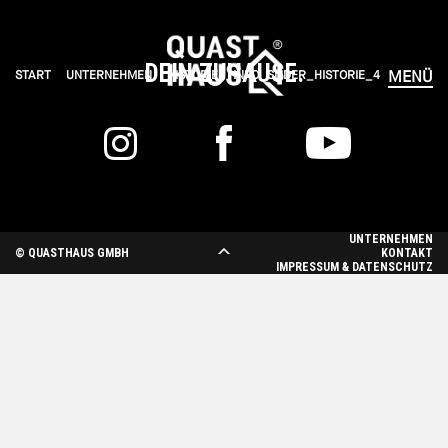
DEIN ZUHAUSE.
START
UNTERNEHMEN
HISTORIE
INFO_SLIDER_HISTORIE_4
MENÜ
START
HÄUSER ERLEBEN
UNTERNEHMEN
KOMPETENZEN
© QUASTHAUS GMBH
KONTAKT
IMPRESSUM & DATENSCHUTZ
VORTEILE
NEWS
UNTERNEHMEN