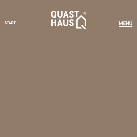
START
MENÜ
START
HÄUSER ERLEBEN
KOMPETENZEN
VORTEILE
NEWS
UNTERNEHMEN