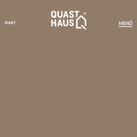
START
MENÜ
START
HÄUSER ERLEBEN
KOMPETENZEN
VORTEILE
NEWS
UNTERNEHMEN