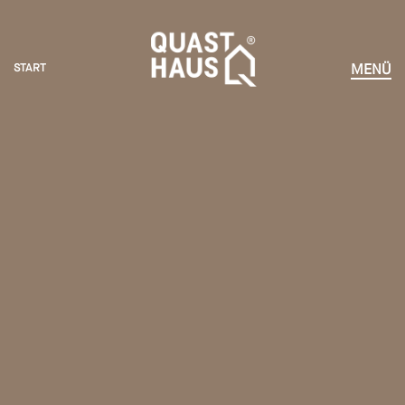
START
MENÜ
START
HÄUSER ERLEBEN
KOMPETENZEN
VORTEILE
NEWS
UNTERNEHMEN